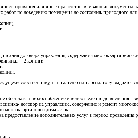
 инвестирования или иные правоустанавливающие документы на
 работ по доведению помещения до состояния, пригодного для 
копии);
т.
одписания договора управления, содержания многоквартирного д
ригинал + 2 копии);
т;
копии).
удущему собственнику, нанимателю или арендатору выдается с
об оплате за водоснабжение и водоотведение до введения в эк
ника- договор на управление, содержание и ремонт многокварт
ю многоквартирного дома - 2 экз.;
 предоставление дополнительных услуг в период проведения р
пись.