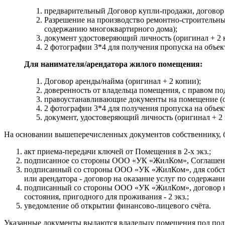
предварительный Договор купли-продажи, договор
Разрешение на производство ремонтно-строительных
содержанию многоквартирного дома);
документ удостоверяющий личность (оригинал + 2 
2 фотографии 3*4 для получения пропуска на объек
Для нанимателя/арендатора жилого помещения:
Договор аренды/найма (оригинал + 2 копии);
доверенность от владельца помещения, с правом п
правоустанавливающие документы на помещение (о
2 фотографии 3*4 для получения пропуска на объек
документ, удостоверяющий личность (оригинал + 2 
На основании вышеперечисленных документов собственнику, б
акт приема-передачи ключей от Помещения в 2-х экз.;
подписанное со стороны ООО «УК «ЖилКом», Соглашение 
подписанный со стороны ООО «УК «ЖилКом», для собствен
или арендатора - договор на оказание услуг по содержани
подписанный со стороны ООО «УК «ЖилКом», договор на
состояния, пригодного для проживания - 2 экз.;
уведомление об открытии финансово-лицевого счёта.
Указанные документы выдаются владельцу помещения под под