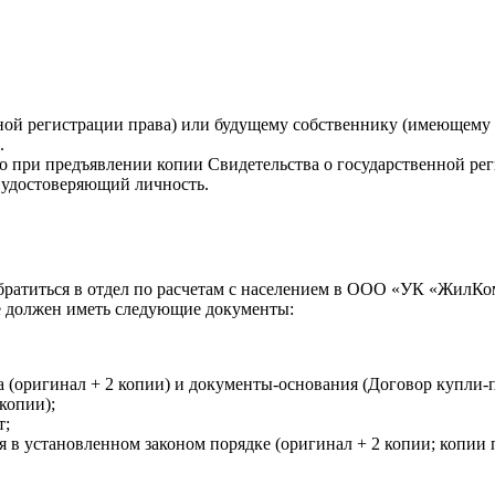
ой регистрации права) или будущему собственнику (имеющему см
.
 при предъявлении копии Свидетельства о государственной рег
т удостоверяющий личность.
атиться в отдел по расчетам с населением в ООО «УК «ЖилКом»,
бе должен иметь следующие документы:
 (оригинал + 2 копии) и документы-основания (Договор купли-пр
копии);
т;
 в установленном законом порядке (оригинал + 2 копии; копии 