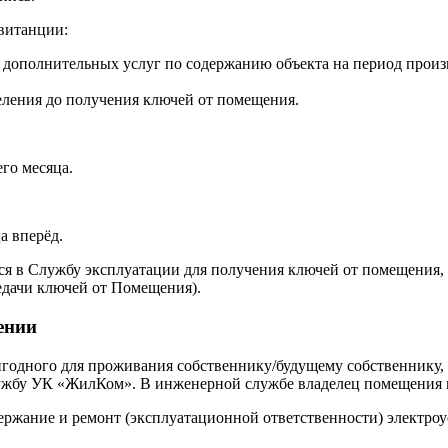
витанции:
 дополнительных услуг по содержанию объекта на период произ
еления до получения ключей от помещения.
го месяца.
а вперёд.
ся в Службу эксплуатации для получения ключей от помещения,
едачи ключей от Помещения).
ении
игодного для проживания собственнику/будущему собственнику,
лужбу УК «ЖилКом». В инженерной службе владелец помещения 
одержание и ремонт (эксплуатационной ответственности) электр