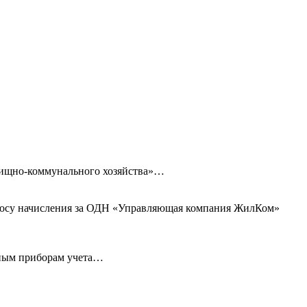
илищно-коммунального хозяйства»…
просу начисления за ОДН «Управляющая компания ЖилКом»
ьным приборам учета…